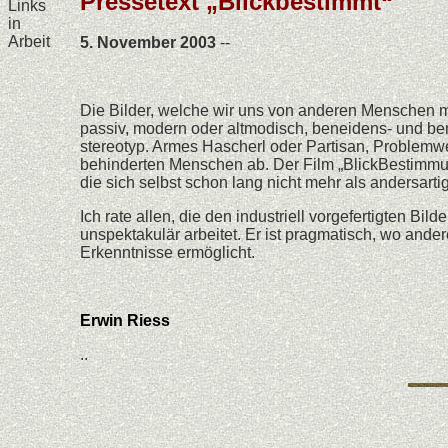
Pressetext „Blickbestimm
t
“
Links
in
Arbeit
5. November 2003
--
Die Bilder, welche wir uns von anderen Menschen ma
passiv, modern oder altmodisch, beneidens- und be
stereotyp. Armes Hascherl oder Partisan, Problemwe
behinderten Menschen ab. Der Film „BlickBestimmun
die sich selbst schon lang nicht mehr als andersart
Ich rate allen, die den industriell vorgefertigten 
unspektakulär arbeitet. Er ist pragmatisch, wo and
Erkenntnisse ermöglicht.
Erwin Riess
..